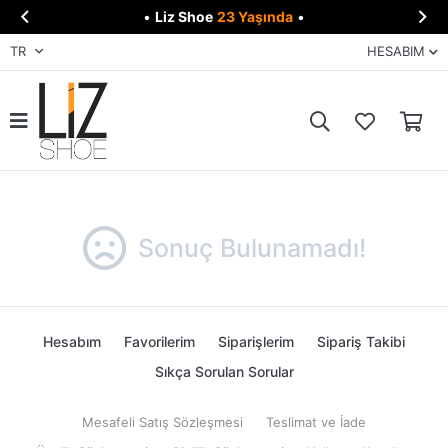


•
Liz Shoe
23 Yaşında
•
TR
HESABIM
Sonuç Bulunamadı!
Hesabım
Favorilerim
Siparişlerim
Sipariş Takibi
Sıkça Sorulan Sorular
Mesafeli Satış Sözleşmesi
Teslimat ve İade