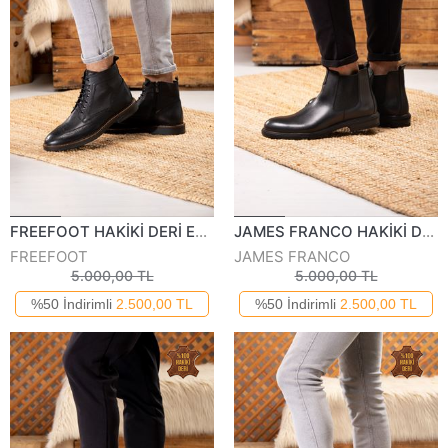
FREEFOOT HAKİKİ DERİ ERKEK GÜNLÜK BOT 2321123K
JAMES FRANCO HAKİKİ DERİ ERKEK GÜNLÜK BOT 16971-123K
FREEFOOT
JAMES FRANCO
5.000,00 TL
5.000,00 TL
%50 İndirimli
2.500,00 TL
%50 İndirimli
2.500,00 TL