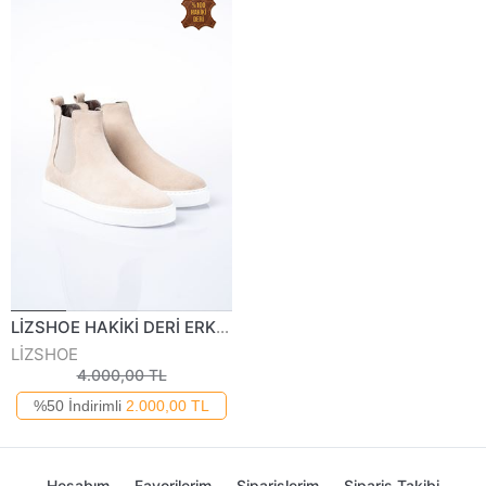
LİZSHOE HAKİKİ DERİ ERKEK GÜNLÜK BOT PİK 204122K
LİZSHOE
4.000,00 TL
%50 İndirimli
2.000,00 TL
Hesabım
Favorilerim
Siparişlerim
Sipariş Takibi