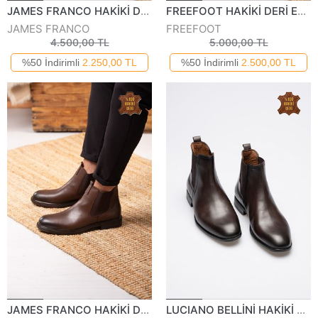
JAMES FRANCO HAKİKİ DERİ ERKEK GÜNLÜK BOT 576123K
FREEFOOT HAKİKİ DERİ ERKEK GÜNLÜK BOT 2321123K
JAMES FRANCO
FREEFOOT
4.500,00 TL
5.000,00 TL
%50 İndirimli
2.250,00 TL
%50 İndirimli
2.500,00 TL
JAMES FRANCO HAKİKİ DERİ ERKEK GÜNLÜK BOT 16971-123K
LUCIANO BELLİNİ HAKİKİ DERİ ERKEK GÜNLÜK BOT 110122K