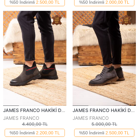
%50 İndirimli
2.500,00 TL
%50 İndirimli
2.000,00 TL
JAMES FRANCO HAKİKİ DERİ ERKEK GÜNLÜK BOT 687023K
JAMES FRANCO HAKİKİ DERİ ERKEK GÜNLÜK BOT 932123K
JAMES FRANCO
JAMES FRANCO
4.400,00 TL
5.000,00 TL
%50 İndirimli
2.200,00 TL
%50 İndirimli
2.500,00 TL