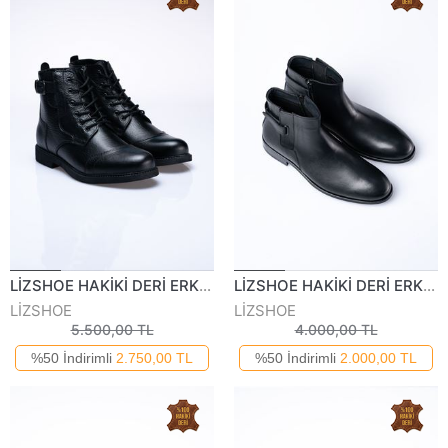
LİZSHOE HAKİKİ DERİ ERKEK GÜNLÜK BOT PPT 497325K
LİZSHOE HAKİKİ DERİ ERKEK GÜNLÜK BOT PİK 700122K
LİZSHOE
LİZSHOE
5.500,00 TL
4.000,00 TL
%50 İndirimli
2.750,00 TL
%50 İndirimli
2.000,00 TL