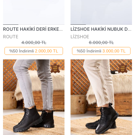
ROUTE HAKİKİ DERİ ERKEK GÜNLÜK BOT 444422K
LİZSHOE HAKİKİ NUBUK DERİ ERKEK GÜNLÜK BOT PİK 05524K
ROUTE
LİZSHOE
4.000,00 TL
6.000,00 TL
%50 İndirimli
2.000,00 TL
%50 İndirimli
3.000,00 TL