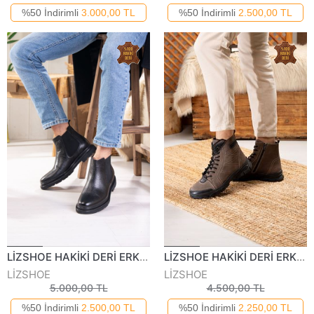
%50 İndirimli
3.000,00 TL
%50 İndirimli
2.500,00 TL
LİZSHOE HAKİKİ DERİ ERKEK GÜNLÜK BOT KRY 8500-123K
LİZSHOE HAKİKİ DERİ ERKEK BOT VYGR 602123K
LİZSHOE
LİZSHOE
5.000,00 TL
4.500,00 TL
%50 İndirimli
2.500,00 TL
%50 İndirimli
2.250,00 TL