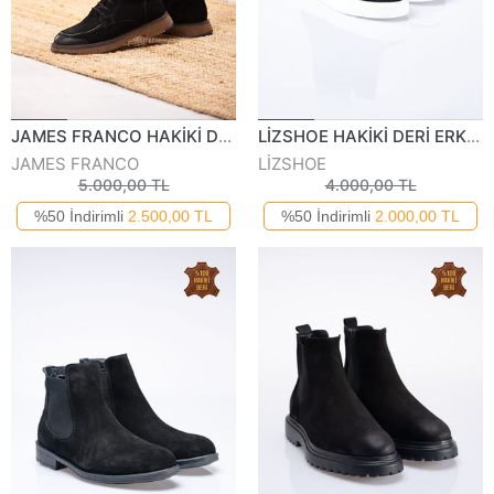
JAMES FRANCO HAKİKİ DERİ ERKEK GÜNLÜK BOT 932123K
LİZSHOE HAKİKİ DERİ ERKEK GÜNLÜK BOT PİK 204122K
JAMES FRANCO
LİZSHOE
5.000,00 TL
4.000,00 TL
%50 İndirimli
2.500,00 TL
%50 İndirimli
2.000,00 TL