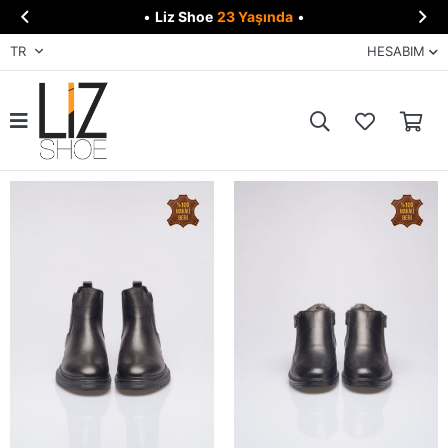


•
Liz Shoe
23 Yaşında
•
TR
HESABIM