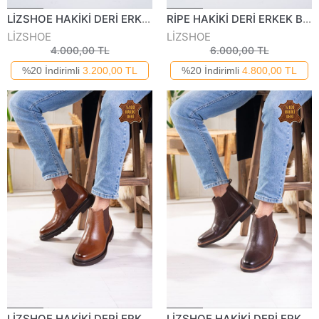
LİZSHOE HAKİKİ DERİ ERKEK GÜNLÜK BOT VYGR 551125K
RİPE HAKİKİ DERİ ERKEK BOT 809925K
LİZSHOE
LİZSHOE
4.000,00 TL
6.000,00 TL
%20 İndirimli
3.200,00 TL
%20 İndirimli
4.800,00 TL
LİZSHOE HAKİKİ DERİ ERKEK GÜNLÜK BOT KRY 8500-123K
LİZSHOE HAKİKİ DERİ ERKEK GÜNLÜK BOT KRY 850023K