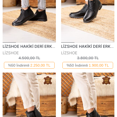
LİZSHOE HAKİKİ DERİ ERKEK BOT VYGR 646023K
LİZSHOE HAKİKİ DERİ ERKEK BOT VYGR 607123K
LİZSHOE
LİZSHOE
4.500,00 TL
3.800,00 TL
%50 İndirimli
2.250,00 TL
%50 İndirimli
1.900,00 TL