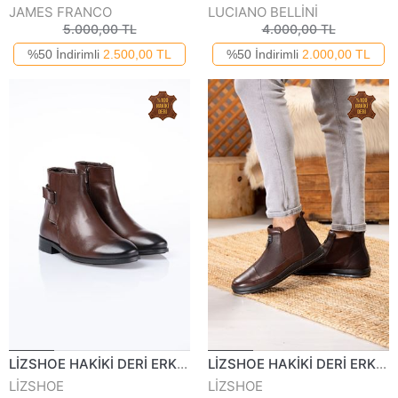
JAMES FRANCO
LUCIANO BELLİNİ
5.000,00 TL
4.000,00 TL
%50 İndirimli
2.500,00 TL
%50 İndirimli
2.000,00 TL
LİZSHOE HAKİKİ DERİ ERKEK GÜNLÜK BOT PİK 700122K
LİZSHOE HAKİKİ DERİ ERKEK BOT VYGR 646023K
LİZSHOE
LİZSHOE