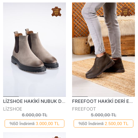
LİZSHOE HAKİKİ NUBUK DERİ ERKEK GÜNLÜK BOT PİK 05524K
FREEFOOT HAKİKİ DERİ ERKEK BOT 6820-323K
LİZSHOE
FREEFOOT
6.000,00 TL
5.000,00 TL
%50 İndirimli
3.000,00 TL
%50 İndirimli
2.500,00 TL