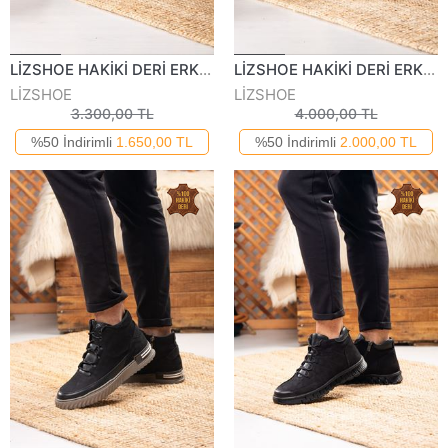
LİZSHOE HAKİKİ DERİ ERKEK GÜNLÜK BOT VYGR 444323K
LİZSHOE HAKİKİ DERİ ERKEK GÜNLÜK BOT VYGR 485623K
LİZSHOE
LİZSHOE
3.300,00 TL
4.000,00 TL
%50 İndirimli
1.650,00 TL
%50 İndirimli
2.000,00 TL