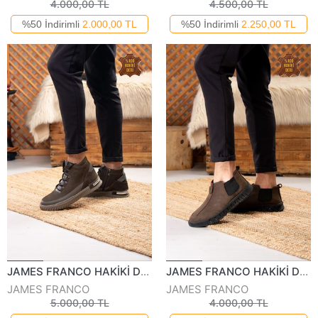
4.000,00 TL
4.500,00 TL
%50 İndirimli
2.000,00 TL
%50 İndirimli
2.250,00 TL
JAMES FRANCO HAKİKİ DERİ ERKEK GÜNLÜK BOT 941023K
JAMES FRANCO HAKİKİ DERİ ERKEK BOT 632024K
JAMES FRANCO
JAMES FRANCO
5.000,00 TL
4.000,00 TL