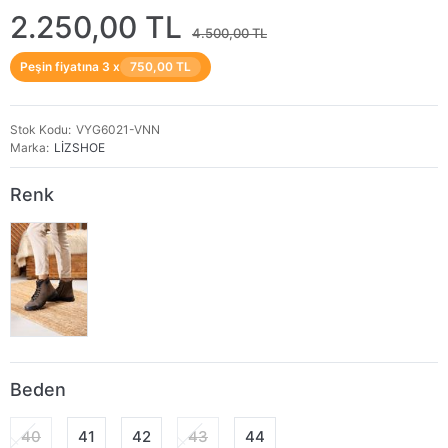
2.250,00 TL
4.500,00 TL
Peşin fiyatına 3 x
750,00 TL
Stok Kodu
VYG6021-VNN
Marka
LİZSHOE
Renk
Beden
40
41
42
43
44