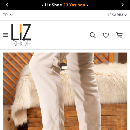


•
Liz Shoe
23 Yaşında
•
TR
HESABIM