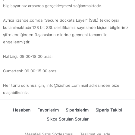
bilgisayarınız arasında gerçekleşmesi sağlanmaktadır.
Ayrıca lizshoe.com’da “Secure Sockets Layer’’ (SSL) teknolojisi
kullanılmaktadır.128 bit SSL sertifikamız sayesinde kişisel bilgileriniz
şifrelendiğinden 3.şahısların ellerine geçmesi tamamı ile
engellenmiştir.
Haftaiçi: 09.00-18.00 arası
Cumartesi: 09.00-15.00 arası
Her türlü sorunuz için; info@lizshoe.com mail adresinden bize
ulaşabilirsiniz.
Hesabım
Favorilerim
Siparişlerim
Sipariş Takibi
Sıkça Sorulan Sorular
Mesafeli Satış Sözleşmesi
Teslimat ve İade