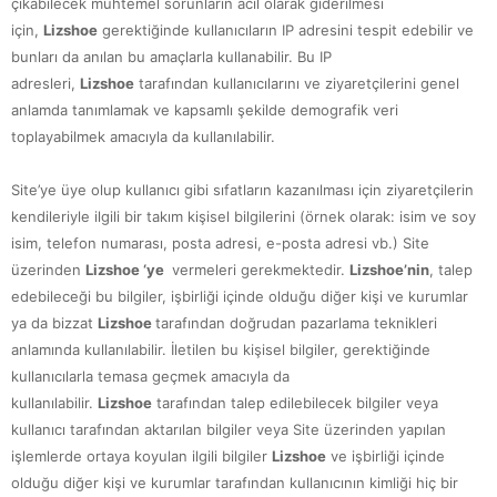
çıkabilecek muhtemel sorunların acil olarak giderilmesi
için,
Lizshoe
gerektiğinde kullanıcıların IP adresini tespit edebilir ve
bunları da anılan bu amaçlarla kullanabilir. Bu IP
adresleri,
Lizshoe
tarafından kullanıcılarını ve ziyaretçilerini genel
anlamda tanımlamak ve kapsamlı şekilde demografik veri
toplayabilmek amacıyla da kullanılabilir.
Site’ye üye olup kullanıcı gibi sıfatların kazanılması için ziyaretçilerin
kendileriyle ilgili bir takım kişisel bilgilerini (örnek olarak: isim ve soy
isim, telefon numarası, posta adresi, e-posta adresi vb.) Site
üzerinden
Lizshoe ‘ye
vermeleri gerekmektedir.
Lizshoe’nin
, talep
edebileceği bu bilgiler, işbirliği içinde olduğu diğer kişi ve kurumlar
ya da bizzat
Lizshoe
tarafından doğrudan pazarlama teknikleri
anlamında kullanılabilir. İletilen bu kişisel bilgiler, gerektiğinde
kullanıcılarla temasa geçmek amacıyla da
kullanılabilir.
Lizshoe
tarafından talep edilebilecek bilgiler veya
kullanıcı tarafından aktarılan bilgiler veya Site üzerinden yapılan
işlemlerde ortaya koyulan ilgili bilgiler
Lizshoe
ve işbirliği içinde
olduğu diğer kişi ve kurumlar tarafından kullanıcının kimliği hiç bir