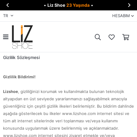


•
Liz Shoe
23 Yaşında
•
TR
HESABIM
Gizlilik Sözleşmesi
Gizlilik Bildirimi!
Lizshoe
, gizliliğinizi korumak ve kullanılmakta bulunan teknolojik
altyapıdan en üst seviyede yararlanmanızı sağlayabilmek amacıyla
güvenliğiniz için çeşitli gizlilik ilkeleri belirlemiştir. Bu bildirim dahlinde
aşağıda gösterilecek bu ilkeler www.lizshoe.com internet sitesi ve
tüm alt internet sitelerinde veri toplanması ve/veya kullanımı
konusunda uygulanmak üzere belirlenmiş ve açıklanmaktadır.
www.lizshoe.com internet sitesini ziyaret etmekle ve/veya