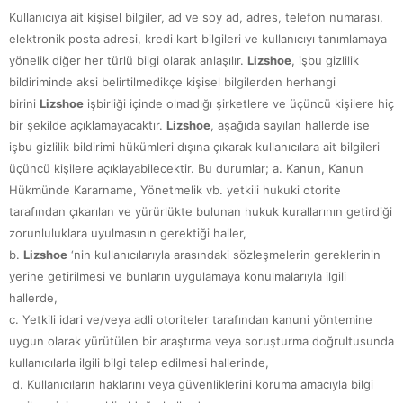
Kullanıcıya ait kişisel bilgiler, ad ve soy ad, adres, telefon numarası,
elektronik posta adresi, kredi kart bilgileri ve kullanıcıyı tanımlamaya
yönelik diğer her türlü bilgi olarak anlaşılır.
Lizshoe
, işbu gizlilik
bildiriminde aksi belirtilmedikçe kişisel bilgilerden herhangi
birini
Lizshoe
işbirliği içinde olmadığı şirketlere ve üçüncü kişilere hiç
bir şekilde açıklamayacaktır.
Lizshoe
, aşağıda sayılan hallerde ise
işbu gizlilik bildirimi hükümleri dışına çıkarak kullanıcılara ait bilgileri
üçüncü kişilere açıklayabilecektir. Bu durumlar; a. Kanun, Kanun
Hükmünde Kararname, Yönetmelik vb. yetkili hukuki otorite
tarafından çıkarılan ve yürürlükte bulunan hukuk kurallarının getirdiği
zorunluluklara uyulmasının gerektiği haller,
b.
Lizshoe
‘nin kullanıcılarıyla arasındaki sözleşmelerin gereklerinin
yerine getirilmesi ve bunların uygulamaya konulmalarıyla ilgili
hallerde,
c. Yetkili idari ve/veya adli otoriteler tarafından kanuni yöntemine
uygun olarak yürütülen bir araştırma veya soruşturma doğrultusunda
kullanıcılarla ilgili bilgi talep edilmesi hallerinde,
d. Kullanıcıların haklarını veya güvenliklerini koruma amacıyla bilgi