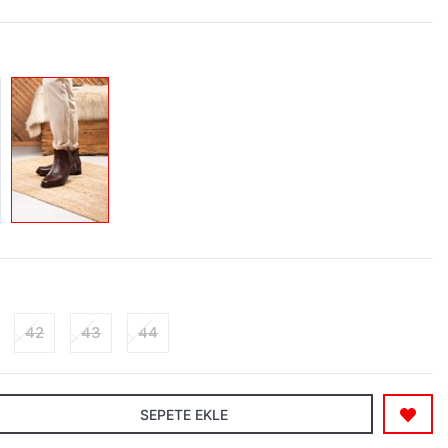
42
43
44
SEPETE EKLE