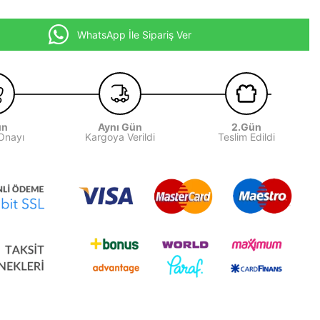
WhatsApp İle Sipariş Ver
ün
Aynı Gün
2.Gün
 Onayı
Kargoya Verildi
Teslim Edildi