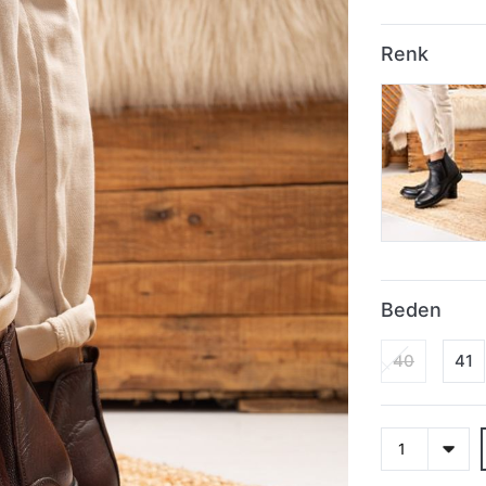
Renk
Beden
40
41