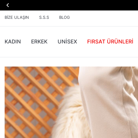

BIZE ULAŞIN
S.S.S
BLOG
KADIN
ERKEK
UNİSEX
FIRSAT ÜRÜNLERI