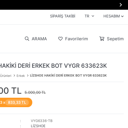

SIPARIŞ TAKIBI
TR
HESABIM
ARAMA
Favorilerim
Sepetim
HAKİKİ DERİ ERKEK BOT VYGR 633623K
LİZSHOE HAKİKİ DERİ ERKEK BOT VYGR 633623K
 Ürünleri
Erkek
00 TL
5.000,00 TL
 3 x
833,33 TL
VYG6336-TB
LİZSHOE