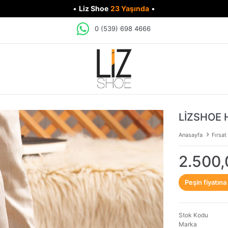
•
Liz Shoe
23 Yaşında
•
0 (539) 698 4666
LİZSHOE 
Anasayfa
Fırsat
2.500,
Peşin fiyatına
Stok Kodu
Marka