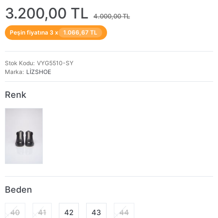
3.200,00 TL
4.000,00 TL
Peşin fiyatına 3 x
1.066,67 TL
Stok Kodu
VYG5510-SY
Marka
LİZSHOE
Renk
Beden
40
41
42
43
44