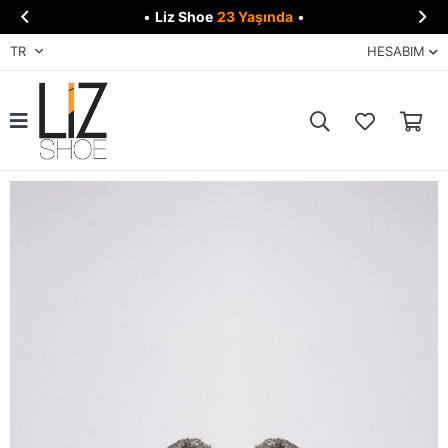


•
Liz Shoe
23 Yaşında
•
TR
HESABIM