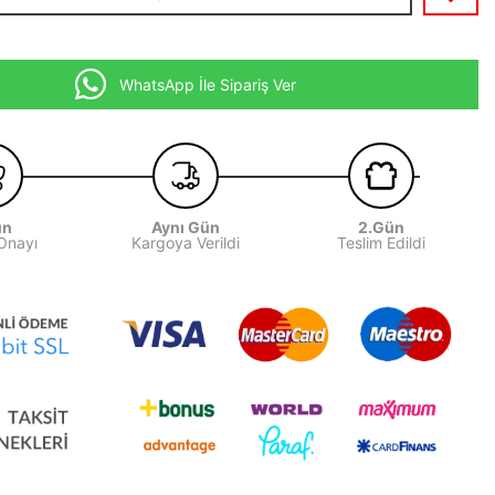
WhatsApp İle Sipariş Ver
ün
Aynı Gün
2.Gün
 Onayı
Kargoya Verildi
Teslim Edildi