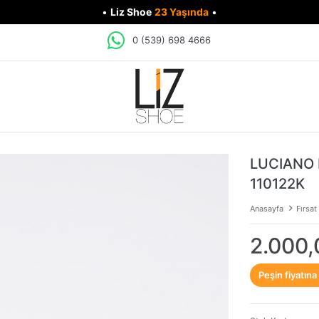
•
Liz Shoe
23 Yaşında
•
0 (539) 698 4666
LUCIANO 
110122K
Anasayfa
Fırsat
2.000,
Peşin fiyatına