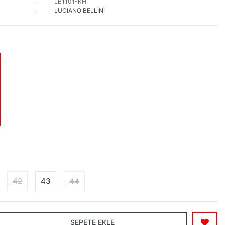
LB1101-KH
LUCIANO BELLİNİ
42
43
44
SEPETE EKLE