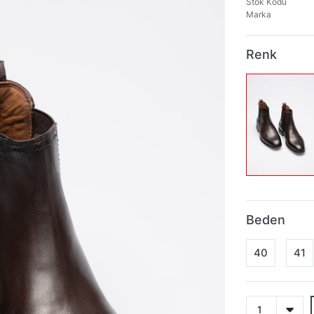
Stok Kodu
Marka
Renk
Beden
40
41