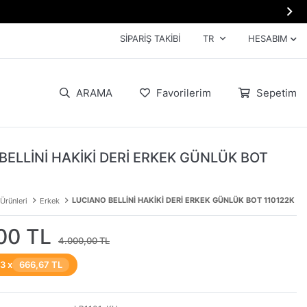

SIPARIŞ TAKIBI
TR
HESABIM
ARAMA
Favorilerim
Sepetim
BELLİNİ HAKİKİ DERİ ERKEK GÜNLÜK BOT
LUCIANO BELLİNİ HAKİKİ DERİ ERKEK GÜNLÜK BOT 110122K
 Ürünleri
Erkek
00 TL
4.000,00 TL
 3 x
666,67 TL