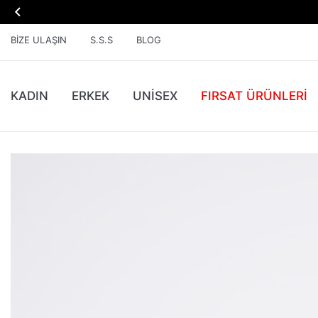

BIZE ULAŞIN
S.S.S
BLOG
KADIN
ERKEK
UNİSEX
FIRSAT ÜRÜNLERI