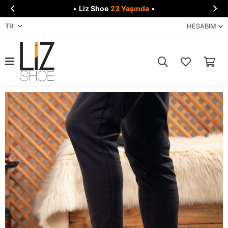


•
Liz Shoe
23 Yaşında
•
TR
HESABIM