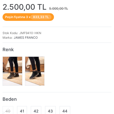
2.500,00 TL
5.000,00 TL
Peşin fiyatına 3 x
833,33 TL
Stok Kodu
JMF9410-HKN
Marka
JAMES FRANCO
Renk
Beden
40
41
42
43
44