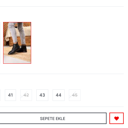
41
42
43
44
45
SEPETE EKLE