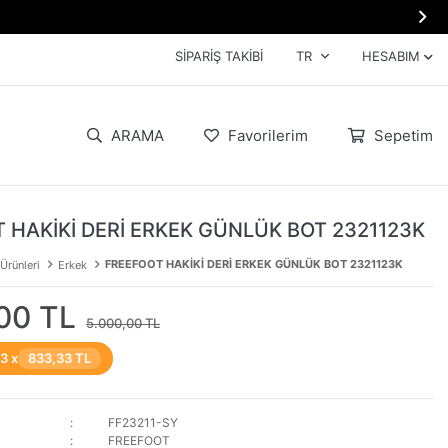

SIPARIŞ TAKIBI
TR
HESABIM
ARAMA
Favorilerim
Sepetim
 HAKİKİ DERİ ERKEK GÜNLÜK BOT 2321123K
FREEFOOT HAKİKİ DERİ ERKEK GÜNLÜK BOT 2321123K
 Ürünleri
Erkek
00 TL
5.000,00 TL
 3 x
833,33 TL
FF23211-SY
FREEFOOT