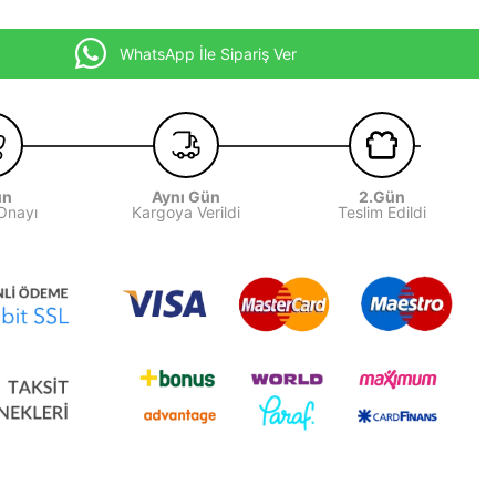
WhatsApp İle Sipariş Ver
ün
Aynı Gün
2.Gün
 Onayı
Kargoya Verildi
Teslim Edildi