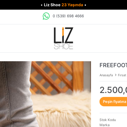
•
Liz Shoe
23 Yaşında
•
0 (539) 698 4666
FREEFOOT
Anasayfa
Fırsat
2.500,
Peşin fiyatına
Stok Kodu
Marka