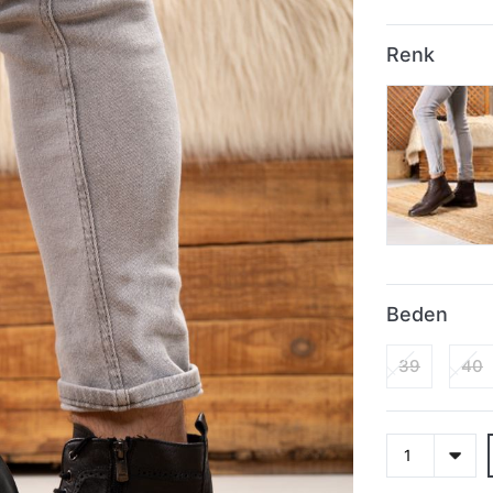
Renk
Beden
39
40