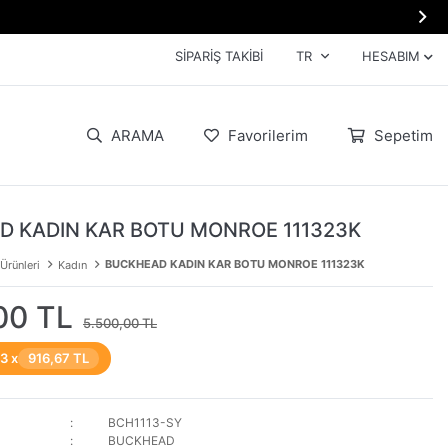

SIPARIŞ TAKIBI
TR
HESABIM
ARAMA
Favorilerim
Sepetim
 KADIN KAR BOTU MONROE 111323K
BUCKHEAD KADIN KAR BOTU MONROE 111323K
 Ürünleri
Kadın
00 TL
5.500,00 TL
 3 x
916,67 TL
BCH1113-SY
BUCKHEAD