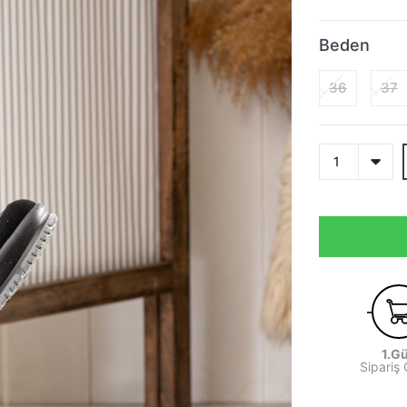
Beden
36
37
1.G
Sipariş