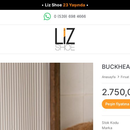
•
Liz Shoe
23 Yaşında
•
0 (539) 698 4666
BUCKHEAD
Anasayfa
Fırsat
2.750,
Peşin fiyatına
Stok Kodu
Marka