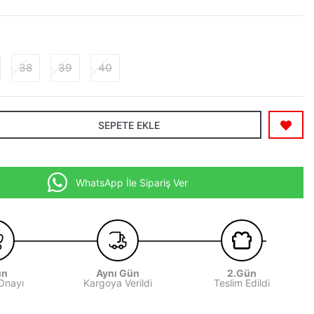
38
39
40
SEPETE EKLE
WhatsApp İle Sipariş Ver
ün
Aynı Gün
2.Gün
 Onayı
Kargoya Verildi
Teslim Edildi