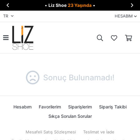


•
Liz Shoe
23 Yaşında
•
TR
HESABIM
Sonuç Bulunamadı!
Hesabım
Favorilerim
Siparişlerim
Sipariş Takibi
Sıkça Sorulan Sorular
Mesafeli Satış Sözleşmesi
Teslimat ve İade