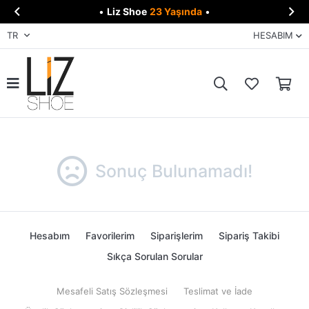


•
Liz Shoe
23 Yaşında
•
TR
HESABIM
Sonuç Bulunamadı!
Hesabım
Favorilerim
Siparişlerim
Sipariş Takibi
Sıkça Sorulan Sorular
Mesafeli Satış Sözleşmesi
Teslimat ve İade