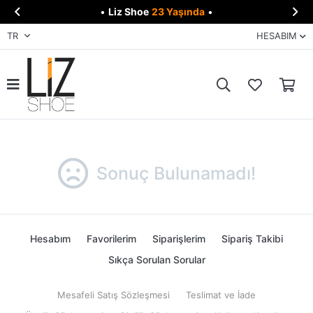


•
Liz Shoe
23 Yaşında
•
TR
HESABIM
Sonuç Bulunamadı!
Hesabım
Favorilerim
Siparişlerim
Sipariş Takibi
Sıkça Sorulan Sorular
Mesafeli Satış Sözleşmesi
Teslimat ve İade