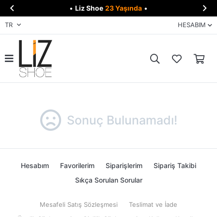


•
Liz Shoe
23 Yaşında
•
TR
HESABIM
Sonuç Bulunamadı!
Hesabım
Favorilerim
Siparişlerim
Sipariş Takibi
Sıkça Sorulan Sorular
Mesafeli Satış Sözleşmesi
Teslimat ve İade