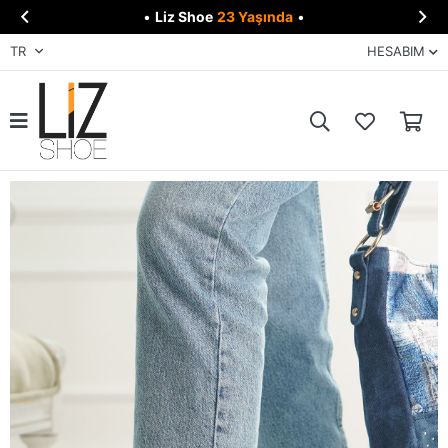


•
Liz Shoe
23 Yaşında
•
TR
HESABIM