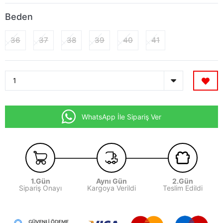
Beden
36
37
38
39
40
41
WhatsApp İle Sipariş Ver
1.Gün
Aynı Gün
2.Gün
Sipariş Onayı
Kargoya Verildi
Teslim Edildi