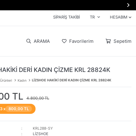

SIPARIŞ TAKIBI
TR
HESABIM
ARAMA
Favorilerim
Sepetim
HAKİKİ DERİ KADIN ÇİZME KRL 28824K
LİZSHOE HAKİKİ DERİ KADIN ÇİZME KRL 28824K
 Ürünleri
Kadın
00 TL
4.800,00 TL
 3 x
800,00 TL
KRL288-SY
LİZSHOE