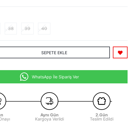
38
39
40
SEPETE EKLE
WhatsApp İle Sipariş Ver
ün
Aynı Gün
2.Gün
 Onayı
Kargoya Verildi
Teslim Edildi