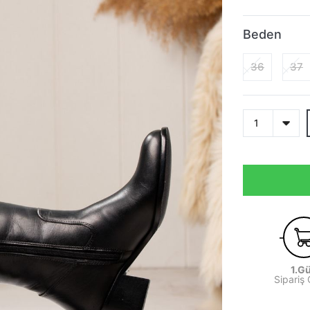
Beden
36
37
1.G
Sipariş