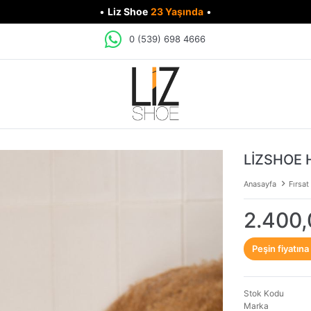
•
Liz Shoe
23 Yaşında
•
0 (539) 698 4666
LİZSHOE 
Anasayfa
Fırsat
2.400,
Peşin fiyatına
Stok Kodu
Marka