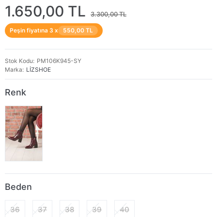
1.650,00 TL
3.300,00 TL
Peşin fiyatına 3 x
550,00 TL
Stok Kodu
PM106K945-SY
Marka
LİZSHOE
Renk
Beden
36
37
38
39
40