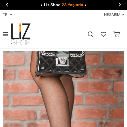


•
Liz Shoe
23 Yaşında
•
TR
HESABIM