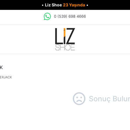
•
Liz Shoe
23 Yaşında
•
0 (539) 698 4666
K
ERJACK
Sonuç Bulu