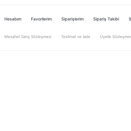
Hesabım
Favorilerim
Siparişlerim
Sipariş Takibi
S
Mesafeli Satış Sözleşmesi
Teslimat ve İade
Üyelik Sözleşmes