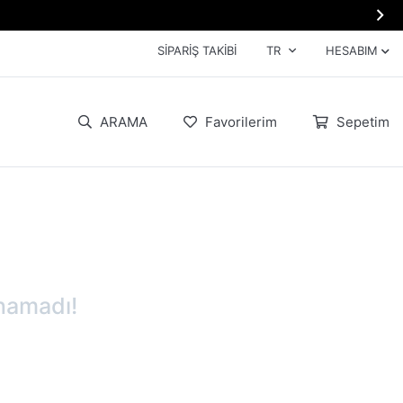

SIPARIŞ TAKIBI
TR
HESABIM
ARAMA
Favorilerim
Sepetim
namadı!