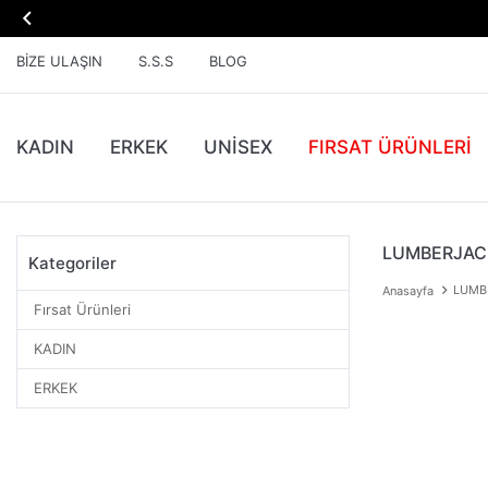

BIZE ULAŞIN
S.S.S
BLOG
KADIN
ERKEK
UNİSEX
FIRSAT ÜRÜNLERI
LUMBERJAC
Kategoriler
LUMB
Anasayfa
Fırsat Ürünleri
KADIN
ERKEK