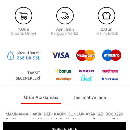
1.Gün
Aynı Gün
2.Gün
Sipariş Onayı
Kargoya Verildi
Teslim Edildi
Ürün Açıklaması
Teslimat ve İade
MAMMAMİA HAKİKİ DERİ KADIN GÜNLÜK AYAKKABI 306022K-
Dış Materyal : Hakiki Nubuk Deri İç Materyal : Deri Astar Taban
Materyal : Termo Kalıp : Standart Topuk Yükseklik : 2,5 cm
SEPETE EKLE