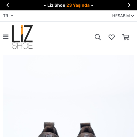


•
Liz Shoe
23 Yaşında
•
TR
HESABIM