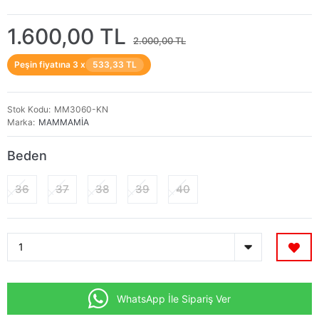
1.600,00 TL
2.000,00 TL
Peşin fiyatına 3 x
533,33 TL
Stok Kodu
MM3060-KN
Marka
MAMMAMİA
Beden
36
37
38
39
40
WhatsApp İle Sipariş Ver