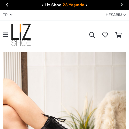


•
Liz Shoe
23 Yaşında
•
TR
HESABIM