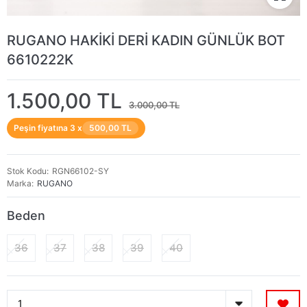
RUGANO HAKİKİ DERİ KADIN GÜNLÜK BOT
6610222K
1.500,00 TL
3.000,00 TL
Peşin fiyatına 3 x
500,00 TL
Stok Kodu
RGN66102-SY
Marka
RUGANO
Beden
36
37
38
39
40