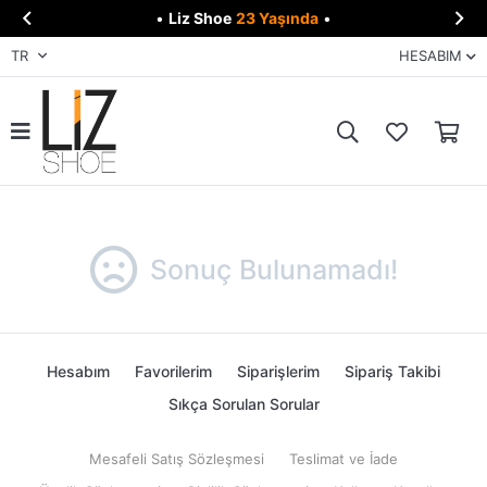


•
Liz Shoe
23 Yaşında
•
TR
HESABIM
Sonuç Bulunamadı!
Hesabım
Favorilerim
Siparişlerim
Sipariş Takibi
Sıkça Sorulan Sorular
Mesafeli Satış Sözleşmesi
Teslimat ve İade