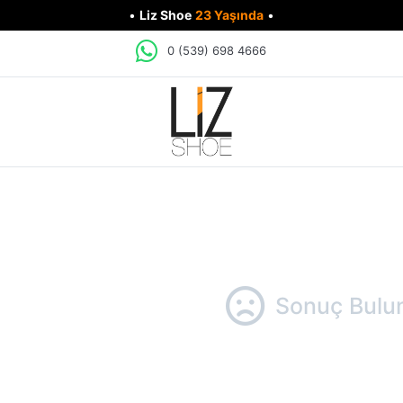
•
Liz Shoe
23 Yaşında
•
0 (539) 698 4666
Sonuç Bulu