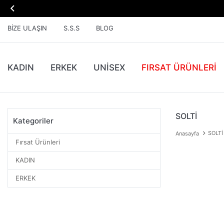

BIZE ULAŞIN
S.S.S
BLOG
KADIN
ERKEK
UNİSEX
FIRSAT ÜRÜNLERI
SOLTİ
Kategoriler
SOLTİ
Anasayfa
Fırsat Ürünleri
KADIN
ERKEK