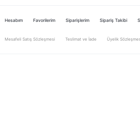
Hesabım
Favorilerim
Siparişlerim
Sipariş Takibi
S
Mesafeli Satış Sözleşmesi
Teslimat ve İade
Üyelik Sözleşmes