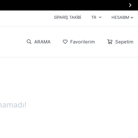

SIPARIŞ TAKIBI
TR
HESABIM
ARAMA
Favorilerim
Sepetim
namadı!