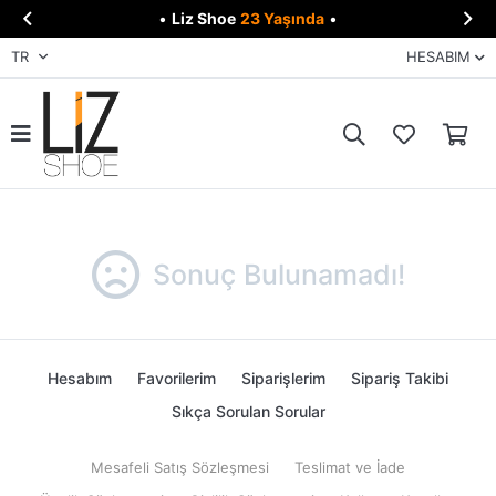


•
Liz Shoe
23 Yaşında
•
TR
HESABIM
Sonuç Bulunamadı!
Hesabım
Favorilerim
Siparişlerim
Sipariş Takibi
Sıkça Sorulan Sorular
Mesafeli Satış Sözleşmesi
Teslimat ve İade