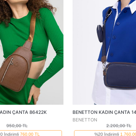
ADIN ÇANTA 86422K
BENETTON KADIN ÇANTA 1
BENETTON
950,00 TL
2.200,00 TL
0 İndirimli
760,00 TL
%20 İndirimli
1.760,0