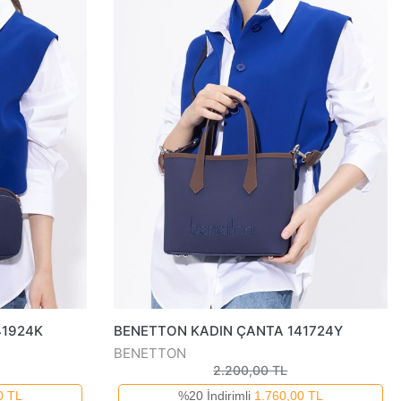
41924K
BENETTON KADIN ÇANTA 141724Y
BENETTON
2.200,00 TL
0 TL
%20 İndirimli
1.760,00 TL