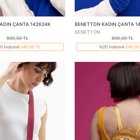
ADIN ÇANTA 142624K
BENETTON KADIN ÇANTA 1
BENETTON
800,00 TL
800,00 TL
0 İndirimli
640,00 TL
%20 İndirimli
640,00