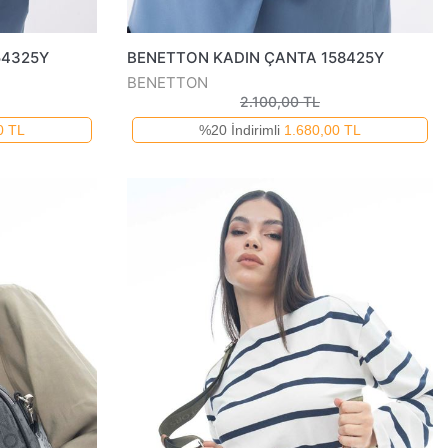
54325Y
BENETTON KADIN ÇANTA 158425Y
BENETTON
2.100,00 TL
0 TL
%20 İndirimli
1.680,00 TL