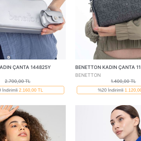
ADIN ÇANTA 144825Y
BENETTON KADIN ÇANTA 1
BENETTON
2.700,00 TL
1.400,00 TL
 İndirimli
2.160,00 TL
%20 İndirimli
1.120,0