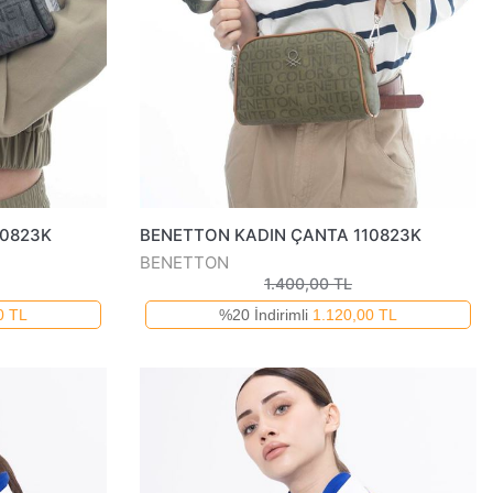
10823K
BENETTON KADIN ÇANTA 110823K
BENETTON
1.400,00 TL
0 TL
%20 İndirimli
1.120,00 TL