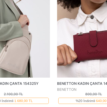
ADIN ÇANTA 154325Y
BENETTON KADIN ÇANTA 1
BENETTON
2.100,00 TL
800,00 TL
 İndirimli
1.680,00 TL
%20 İndirimli
640,00