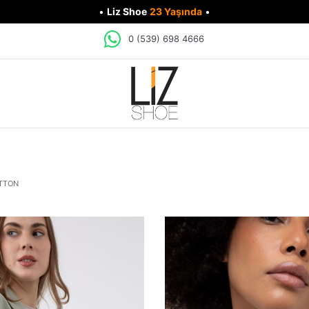
•
Liz Shoe
23 Yaşında
•
0 (539) 698 4666
TTON