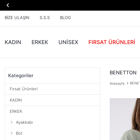

BIZE ULAŞIN
S.S.S
BLOG
KADIN
ERKEK
UNİSEX
FIRSAT ÜRÜNLERI
BENETTON
Kategoriler
BENE
Anasayfa
Fırsat Ürünleri
KADIN
ERKEK
Ayakkabı
Bot