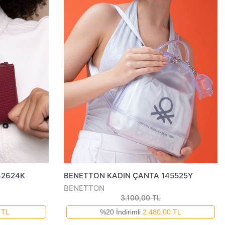
42624K
BENETTON KADIN ÇANTA 145525Y
BENETTON
3.100,00 TL
 TL
%20 İndirimli
2.480,00 TL