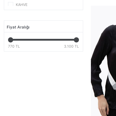
KAHVE
LACİVERT
LİLA
Fiyat Aralığı
MÜRDÜM
SARI
SİYAH
770 TL
3.100 TL
TABA