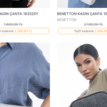
ADIN ÇANTA 162525Y
BENETTON KADIN ÇANTA 1
BENETTON
1.600,00 TL
2.100,00 TL
 İndirimli
1.280,00 TL
%20 İndirimli
1.680,0