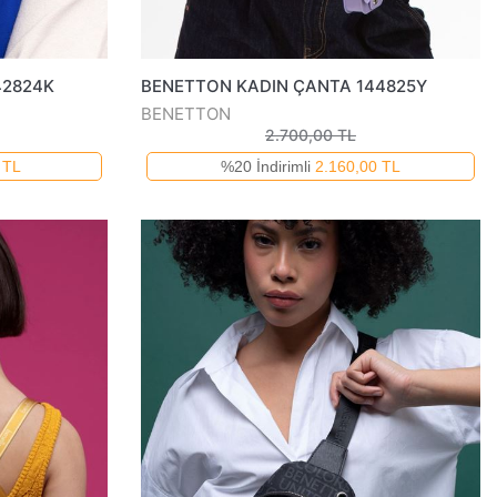
42824K
BENETTON KADIN ÇANTA 144825Y
BENETTON
2.700,00 TL
 TL
%20 İndirimli
2.160,00 TL