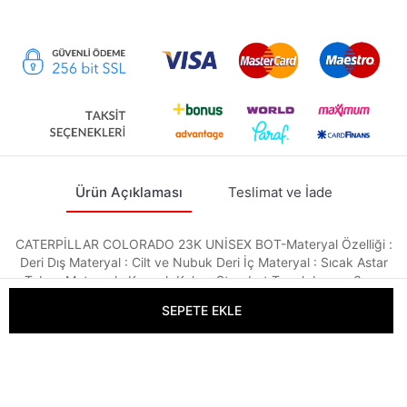
Ürün Açıklaması
Teslimat ve İade
CATERPİLLAR COLORADO 23K UNİSEX BOT-Materyal Özelliği :
Deri Dış Materyal : Cilt ve Nubuk Deri İç Materyal : Sıcak Astar
Taban Materyal : Kauçuk Kalıp : Standart Topuk boyu : 3 cm
Özellik : Unısex bot
SEPETE EKLE