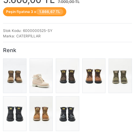
7.000,00 TL
Peşin fiyatına 3 x
1.866,67 TL
Stok Kodu
6000000525-SY
Marka
CATERPİLLAR
Renk