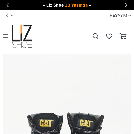


•
Liz Shoe
23 Yaşında
•
TR
HESABIM