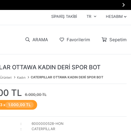

SIPARIŞ TAKIBI
TR
HESABIM
ARAMA
Favorilerim
Sepetim
LAR OTTAWA KADIN DERİ SPOR BOT
CATERPILLAR OTTAWA KADIN DERİ SPOR BOT
 Ürünleri
Kadın
00 TL
6.000,00 TL
 3 x
1.000,00 TL
6000000528-HON
CATERPİLLAR