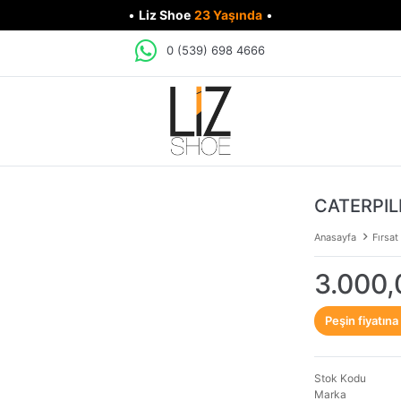
•
Liz Shoe
23 Yaşında
•
0 (539) 698 4666
CATERPIL
Anasayfa
Fırsat
3.000,
Peşin fiyatına
Stok Kodu
Marka