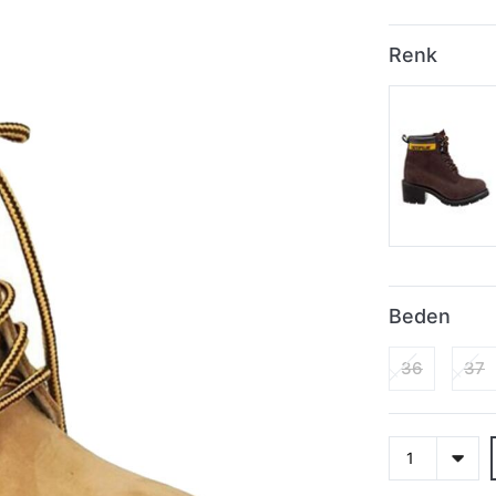
Renk
Beden
36
37