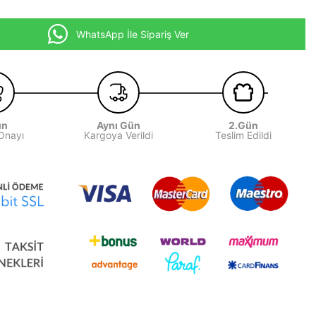
WhatsApp İle Sipariş Ver
ün
Aynı Gün
2.Gün
 Onayı
Kargoya Verildi
Teslim Edildi