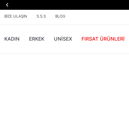

BIZE ULAŞIN
S.S.S
BLOG
KADIN
ERKEK
UNİSEX
FIRSAT ÜRÜNLERI