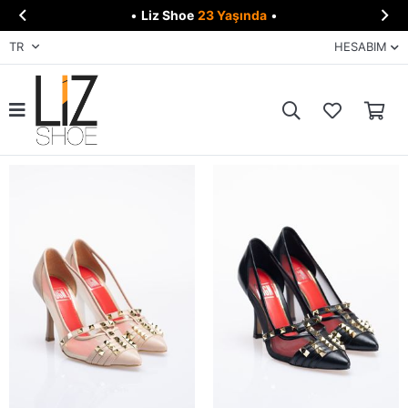


•
Liz Shoe
23 Yaşında
•
TR
HESABIM