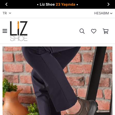


•
Liz Shoe
23 Yaşında
•
TR
HESABIM