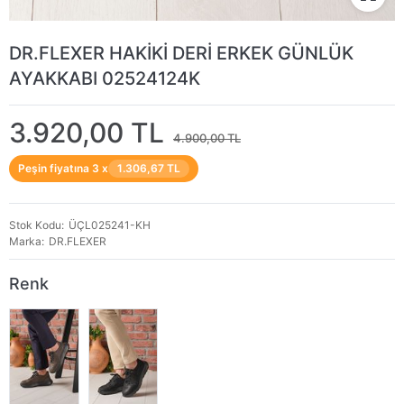
DR.FLEXER HAKİKİ DERİ ERKEK GÜNLÜK
AYAKKABI 02524124K
3.920,00 TL
4.900,00 TL
Peşin fiyatına 3 x
1.306,67 TL
Stok Kodu
ÜÇL025241-KH
Marka
DR.FLEXER
Renk