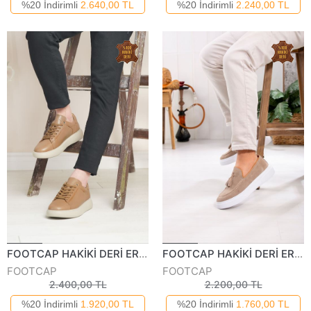
%20 İndirimli
2.640,00 TL
%20 İndirimli
2.240,00 TL
FOOTCAP HAKİKİ DERİ ERKEK GÜNLÜK AYAKKABI 420324K
FOOTCAP HAKİKİ DERİ ERKEK GÜNLÜK AYAKKABI 254224Y
FOOTCAP
FOOTCAP
2.400,00 TL
2.200,00 TL
%20 İndirimli
1.920,00 TL
%20 İndirimli
1.760,00 TL