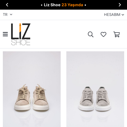


•
Liz Shoe
23 Yaşında
•
TR
HESABIM