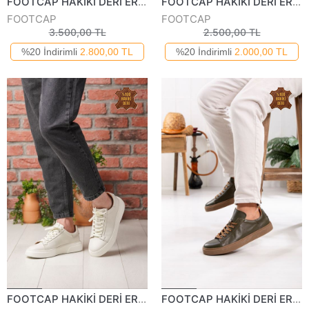
FOOTCAP HAKİKİ DERİ ERKEK GÜNLÜK AYAKKABI 255325Y
FOOTCAP HAKİKİ DERİ ERKEK GÜNLÜK AYAKKABI 354424Y
FOOTCAP
FOOTCAP
3.500,00 TL
2.500,00 TL
%20 İndirimli
2.800,00 TL
%20 İndirimli
2.000,00 TL
FOOTCAP HAKİKİ DERİ ERKEK GÜNLÜK AYAKKABI 250125Y
FOOTCAP HAKİKİ DERİ ERKEK GÜNLÜK AYAKKABI 270224Y