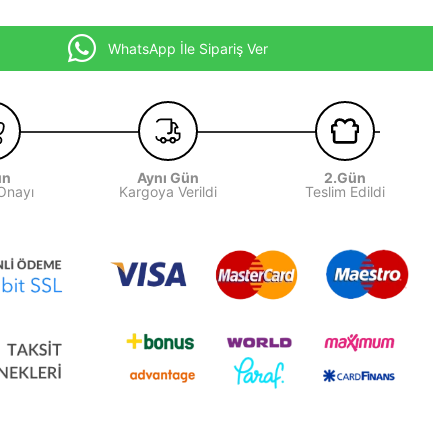
WhatsApp İle Sipariş Ver
ün
Aynı Gün
2.Gün
 Onayı
Kargoya Verildi
Teslim Edildi