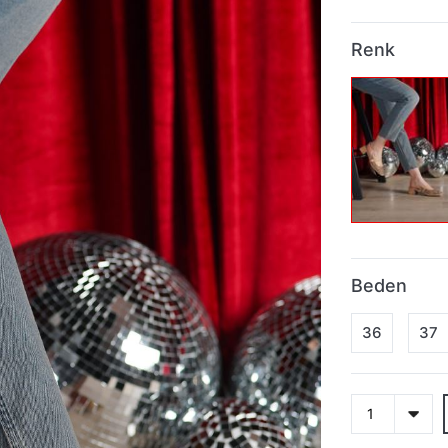
Renk
Beden
36
37