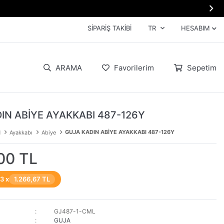

SIPARIŞ TAKIBI
TR
HESABIM
ARAMA
Favorilerim
Sepetim
IN ABİYE AYAKKABI 487-126Y
GUJA KADIN ABİYE AYAKKABI 487-126Y
N
Ayakkabı
Abiye
00 TL
 3 x
1.266,67 TL
GJ487-1-CML
GUJA