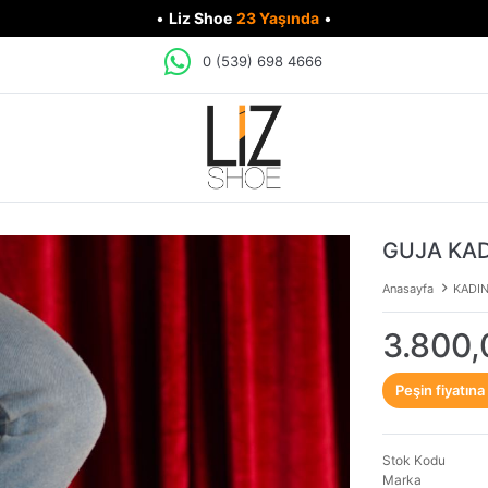
•
Liz Shoe
23 Yaşında
•
0 (539) 698 4666
GUJA KAD
Anasayfa
KADI
3.800,
Peşin fiyatına
Stok Kodu
Marka