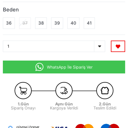
Beden
36
37
38
39
40
41
WhatsApp İle Sipariş Ver
1.Gün
Aynı Gün
2.Gün
Sipariş Onayı
Kargoya Verildi
Teslim Edildi