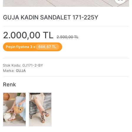
GUJA KADIN SANDALET 171-225Y
2.000,00 TL
2.500,00 TL
Peşin fiyatına 3 x
666,67 TL
Stok Kodu
GJ171-2-BY
Marka
GUJA
Renk