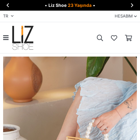


•
Liz Shoe
23 Yaşında
•
TR
HESABIM