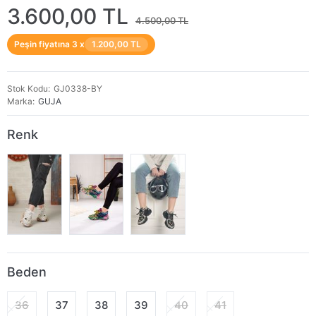
3.600,00 TL
4.500,00 TL
Peşin fiyatına 3 x
1.200,00 TL
Stok Kodu
GJ0338-BY
Marka
GUJA
Renk
Beden
36
37
38
39
40
41