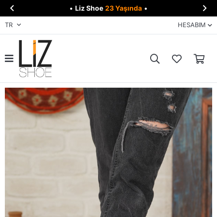


•
Liz Shoe
23 Yaşında
•
TR
HESABIM