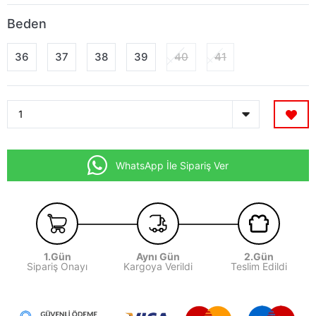
Beden
36
37
38
39
40
41
WhatsApp İle Sipariş Ver
1.Gün
Aynı Gün
2.Gün
Sipariş Onayı
Kargoya Verildi
Teslim Edildi