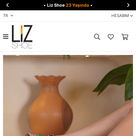


•
Liz Shoe
23 Yaşında
•
TR
HESABIM