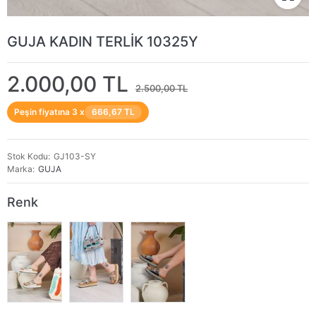
GUJA KADIN TERLİK 10325Y
2.000,00 TL
2.500,00 TL
Peşin fiyatına 3 x
666,67 TL
Stok Kodu
GJ103-SY
Marka
GUJA
Renk