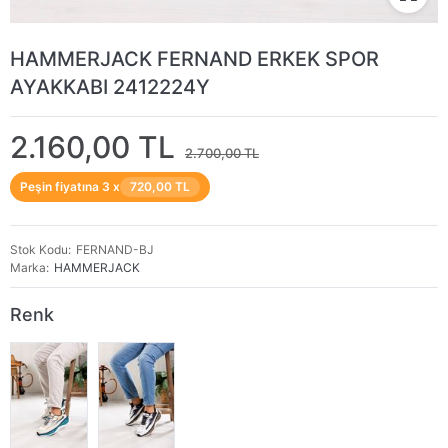
HAMMERJACK FERNAND ERKEK SPOR
AYAKKABI 2412224Y
2.160,00 TL
2.700,00 TL
Peşin fiyatına 3 x
720,00 TL
Stok Kodu
FERNAND-BJ
Marka
HAMMERJACK
Renk