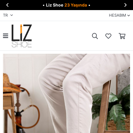


•
Liz Shoe
23 Yaşında
•
TR
HESABIM