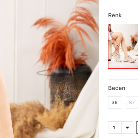
Renk
Beden
36
37