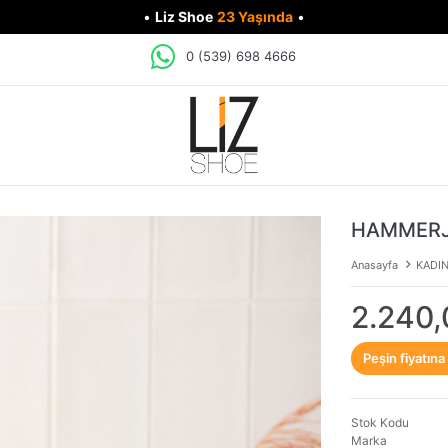
•
Liz Shoe
23 Yaşında
•
0 (539) 698 4666
HAMMERJA
Anasayfa
KADI
2.240,
Peşin fiyatına
Stok Kodu
Marka