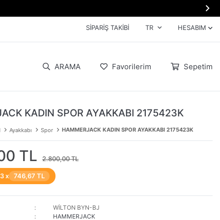

SIPARIŞ TAKIBI
TR
HESABIM
ARAMA
Favorilerim
Sepetim
CK KADIN SPOR AYAKKABI 2175423K
HAMMERJACK KADIN SPOR AYAKKABI 2175423K
N
Ayakkabı
Spor
00 TL
2.800,00 TL
 3 x
746,67 TL
WİLTON BYN-BJ
HAMMERJACK