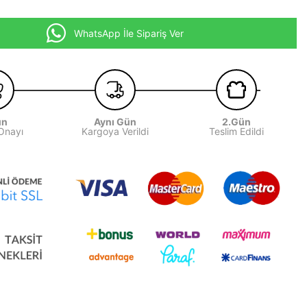
WhatsApp İle Sipariş Ver
ün
Aynı Gün
2.Gün
 Onayı
Kargoya Verildi
Teslim Edildi