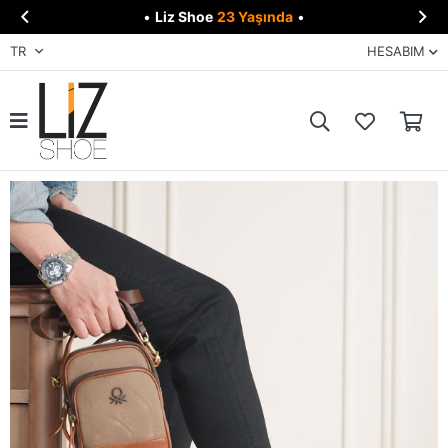


•
Liz Shoe
23 Yaşında
•
TR
HESABIM