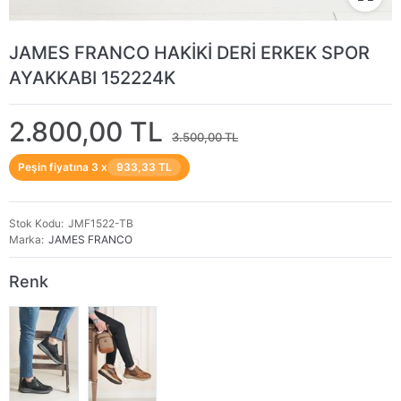
JAMES FRANCO HAKİKİ DERİ ERKEK SPOR
AYAKKABI 152224K
2.800,00 TL
3.500,00 TL
Peşin fiyatına 3 x
933,33 TL
Stok Kodu
JMF1522-TB
Marka
JAMES FRANCO
Renk