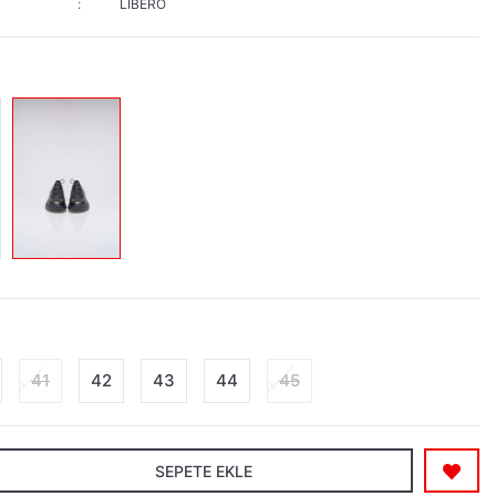
LİBERO
41
42
43
44
45
SEPETE EKLE