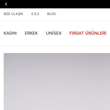

BIZE ULAŞIN
S.S.S
BLOG
KADIN
ERKEK
UNİSEX
FIRSAT ÜRÜNLERI