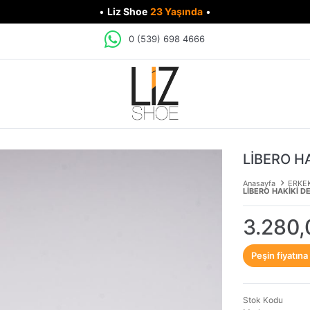
•
Liz Shoe
23 Yaşında
•
0 (539) 698 4666
LİBERO H
Anasayfa
ERKE
LİBERO HAKİKİ D
3.280,
Peşin fiyatına
Stok Kodu