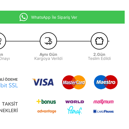
WhatsApp İle Sipariş Ver
ün
Aynı Gün
2.Gün
 Onayı
Kargoya Verildi
Teslim Edildi