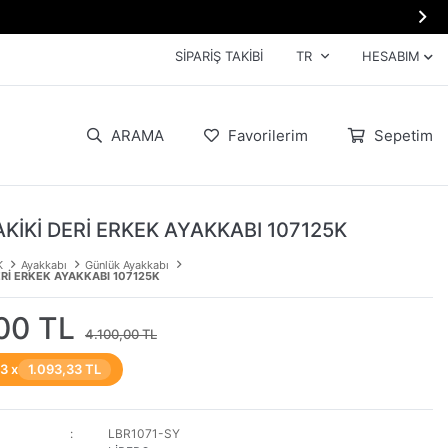

SIPARIŞ TAKIBI
TR
HESABIM
ARAMA
Favorilerim
Sepetim
AKİKİ DERİ ERKEK AYAKKABI 107125K
K
Ayakkabı
Günlük Ayakkabı
ERİ ERKEK AYAKKABI 107125K
00 TL
4.100,00 TL
 3 x
1.093,33 TL
LBR1071-SY