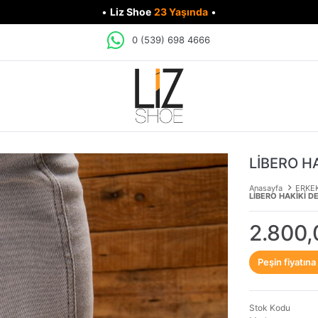
•
Liz Shoe
23 Yaşında
•
0 (539) 698 4666
LİBERO H
Anasayfa
ERKE
LİBERO HAKİKİ D
2.800,
Peşin fiyatına
Stok Kodu