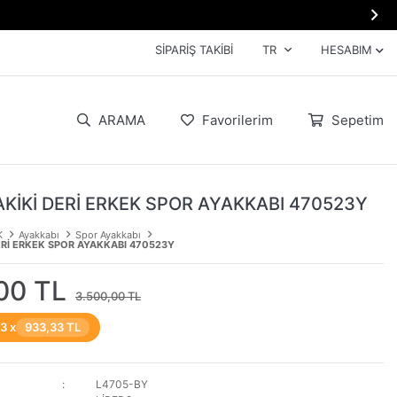

SIPARIŞ TAKIBI
TR
HESABIM
ARAMA
Favorilerim
Sepetim
AKİKİ DERİ ERKEK SPOR AYAKKABI 470523Y
K
Ayakkabı
Spor Ayakkabı
ERİ ERKEK SPOR AYAKKABI 470523Y
00 TL
3.500,00 TL
 3 x
933,33 TL
L4705-BY