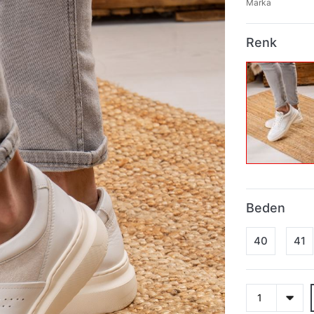
Marka
Renk
Beden
40
41