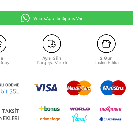
WhatsApp İle Sipariş Ver
ün
Aynı Gün
2.Gün
 Onayı
Kargoya Verildi
Teslim Edildi