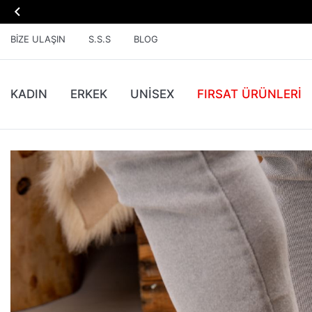

BIZE ULAŞIN
S.S.S
BLOG
KADIN
ERKEK
UNİSEX
FIRSAT ÜRÜNLERI