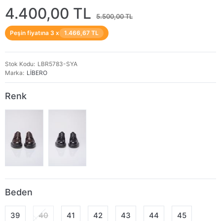
4.400,00 TL
5.500,00 TL
Peşin fiyatına 3 x
1.466,67 TL
Stok Kodu
LBR5783-SYA
Marka
LİBERO
Renk
Beden
39
40
41
42
43
44
45