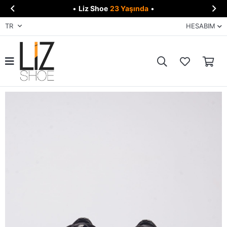


•
Liz Shoe
23 Yaşında
•
TR
HESABIM