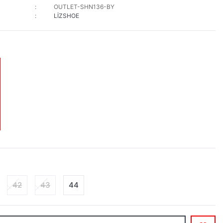
OUTLET-SHN136-BY
LİZSHOE
42
43
44