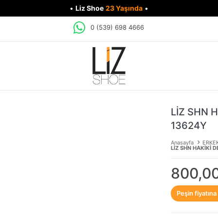
•
Liz Shoe
23 Yaşında
•
0 (539) 698 4666
LİZ SHN 
13624Y
Anasayfa
ERKE
LİZ SHN HAKİKİ 
800,0
Peşin fiyatına