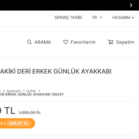

SIPARIŞ TAKIBI
TR
HESABIM
ARAMA
Favorilerim
Sepetim
HAKİKİ DERİ ERKEK GÜNLÜK AYAKKABI
K
Ayakkabı
Outlet
DERİ ERKEK GÜNLÜK AYAKKABI 13624Y
0 TL
1.000,00 TL
 3 x
266,67 TL