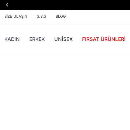

BIZE ULAŞIN
S.S.S
BLOG
KADIN
ERKEK
UNİSEX
FIRSAT ÜRÜNLERI