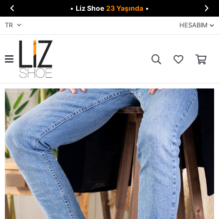


•
Liz Shoe
23 Yaşında
•
TR
HESABIM