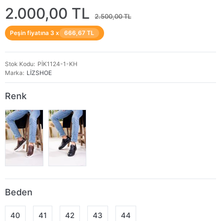
2.000,00 TL
2.500,00 TL
Peşin fiyatına 3 x
666,67 TL
Stok Kodu
PİK1124-1-KH
Marka
LİZSHOE
Renk
Beden
40
41
42
43
44