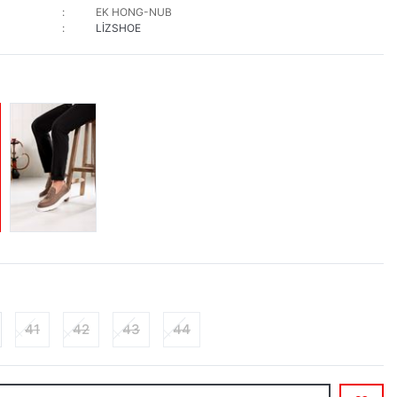
EK HONG-NUB
LİZSHOE
41
42
43
44