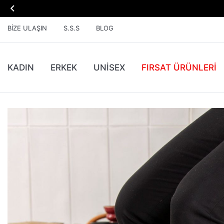

BIZE ULAŞIN
S.S.S
BLOG
KADIN
ERKEK
UNİSEX
FIRSAT ÜRÜNLERI