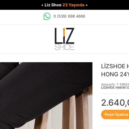
•
Liz Shoe
23 Yaşında
•
0 (539) 698 4666
LİZSHOE 
HONG 24
Anasayfa
ERKE
LİZSHOE HAKİKİ
2.640,
Peşin fiyatına