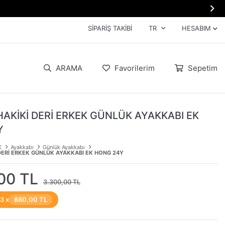

SIPARIŞ TAKIBI
TR
HESABIM
ARAMA
Favorilerim
Sepetim
HAKİKİ DERİ ERKEK GÜNLÜK AYAKKABI EK
Y
K
Ayakkabı
Günlük Ayakkabı
 DERİ ERKEK GÜNLÜK AYAKKABI EK HONG 24Y
00 TL
3.300,00 TL
 3 x
880,00 TL