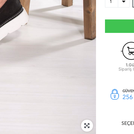
1.G
Sipariş