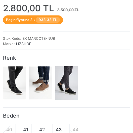
2.800,00 TL
3.500,00 TL
Peşin fiyatına 3 x
933,33 TL
Stok Kodu
EK MARCOTE-NUB
Marka
LİZSHOE
Renk
Beden
40
41
42
43
44