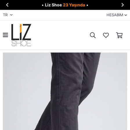


•
Liz Shoe
23 Yaşında
•
TR
HESABIM