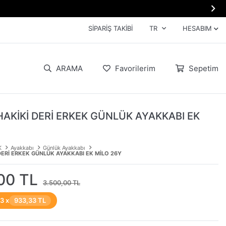

SIPARIŞ TAKIBI
TR
HESABIM
ARAMA
Favorilerim
Sepetim
HAKİKİ DERİ ERKEK GÜNLÜK AYAKKABI EK
K
Ayakkabı
Günlük Ayakkabı
DERİ ERKEK GÜNLÜK AYAKKABI EK MİLO 26Y
00 TL
3.500,00 TL
 3 x
933,33 TL