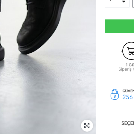
1.G
Sipariş