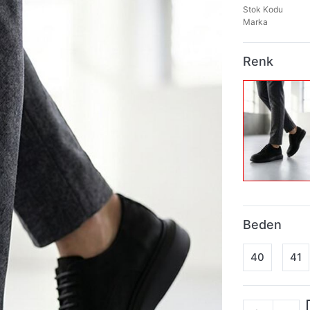
Stok Kodu
Marka
Renk
Beden
40
41