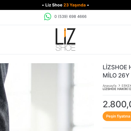
•
Liz Shoe
23 Yaşında
•
0 (539) 698 4666
LİZSHOE 
MİLO 26Y
Anasayfa
ERKE
LİZSHOE HAKİKİ 
2.800,
Peşin fiyatına