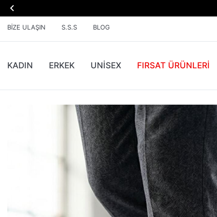

BIZE ULAŞIN
S.S.S
BLOG
KADIN
ERKEK
UNİSEX
FIRSAT ÜRÜNLERI