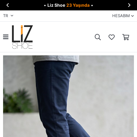


•
Liz Shoe
23 Yaşında
•
TR
HESABIM