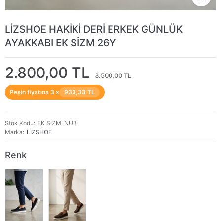
LİZSHOE HAKİKİ DERİ ERKEK GÜNLÜK
AYAKKABI EK SİZM 26Y
2.800,00 TL
3.500,00 TL
Peşin fiyatına 3 x
933,33 TL
Stok Kodu
EK SİZM-NUB
Marka
LİZSHOE
Renk