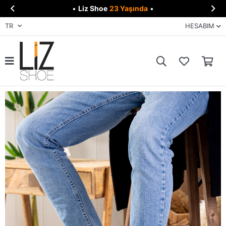


•
Liz Shoe
23 Yaşında
•
TR
HESABIM