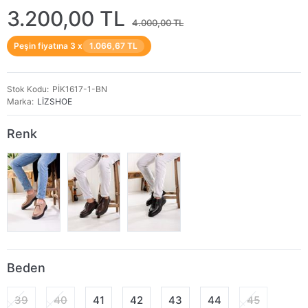
3.200,00 TL
4.000,00 TL
Peşin fiyatına 3 x
1.066,67 TL
Stok Kodu
PİK1617-1-BN
Marka
LİZSHOE
Renk
Beden
39
40
41
42
43
44
45