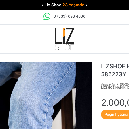
•
Liz Shoe
23 Yaşında
•
0 (539) 698 4666
LİZSHOE 
585223Y
Anasayfa
ERKE
LİZSHOE HAKİKİ 
2.000,
Peşin fiyatına