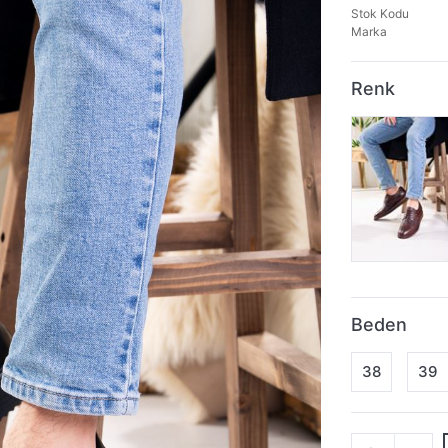
Stok Kodu
Marka
Renk
Beden
38
39