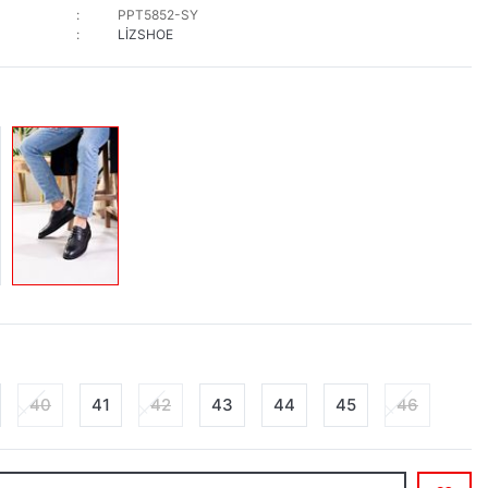
PPT5852-SY
LİZSHOE
40
41
42
43
44
45
46