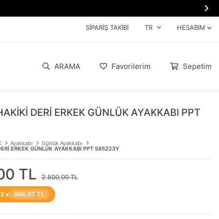

SIPARIŞ TAKIBI
TR
HESABIM
ARAMA
Favorilerim
Sepetim
HAKİKİ DERİ ERKEK GÜNLÜK AYAKKABI PPT
K
Ayakkabı
Günlük Ayakkabı
DERİ ERKEK GÜNLÜK AYAKKABI PPT 585223Y
00 TL
2.500,00 TL
 3 x
666,67 TL