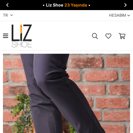


•
Liz Shoe
23 Yaşında
•
TR
HESABIM