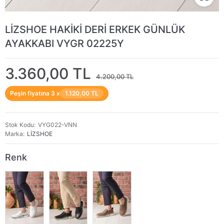
LİZSHOE HAKİKİ DERİ ERKEK GÜNLÜK
AYAKKABI VYGR 02225Y
3.360,00 TL
4.200,00 TL
Peşin fiyatına 3 x
1.120,00 TL
Stok Kodu
VYG022-VNN
Marka
LİZSHOE
Renk