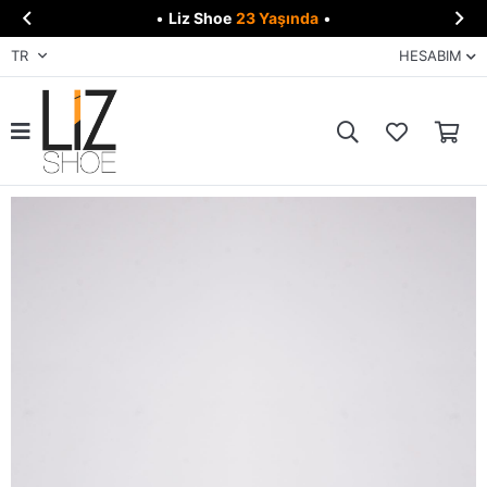


•
Liz Shoe
23 Yaşında
•
TR
HESABIM