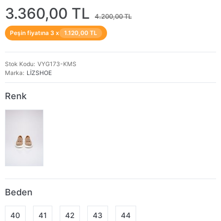
3.360,00 TL
4.200,00 TL
Peşin fiyatına 3 x
1.120,00 TL
Stok Kodu
VYG173-KMS
Marka
LİZSHOE
Renk
Beden
40
41
42
43
44