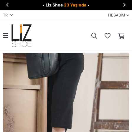


•
Liz Shoe
23 Yaşında
•
TR
HESABIM