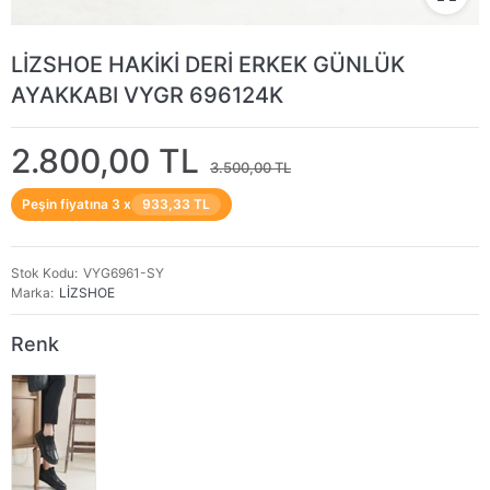
LİZSHOE HAKİKİ DERİ ERKEK GÜNLÜK
AYAKKABI VYGR 696124K
2.800,00 TL
3.500,00 TL
Peşin fiyatına 3 x
933,33 TL
Stok Kodu
VYG6961-SY
Marka
LİZSHOE
Renk