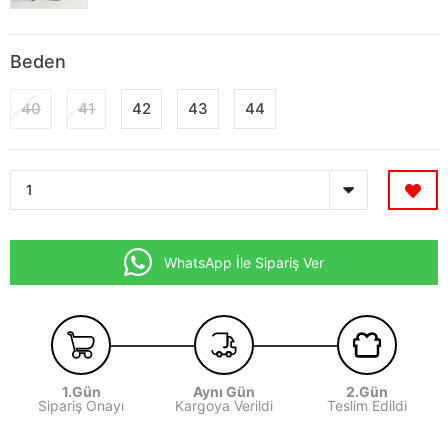
Beden
40
41
42
43
44
WhatsApp İle Sipariş Ver
1.Gün
Aynı Gün
2.Gün
Sipariş Onayı
Kargoya Verildi
Teslim Edildi